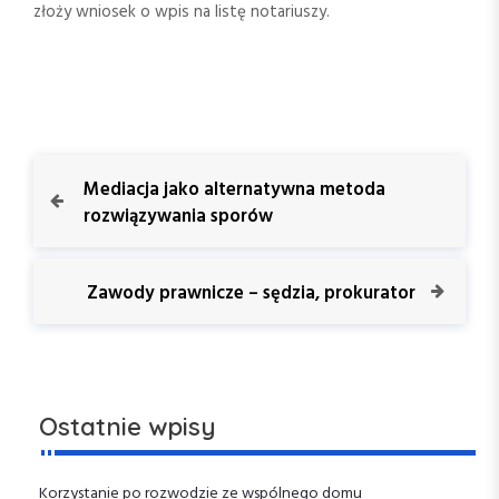
złoży wniosek o wpis na listę notariuszy.
N
P
Mediacja jako alternatywna metoda
r
rozwiązywania sporów
a
e
v
w
i
N
Zawody prawnicze – sędzia, prokurator
o
e
i
u
x
s
t
g
P
P
o
o
a
Ostatnie wpisy
s
s
t
t
c
Korzystanie po rozwodzie ze wspólnego domu