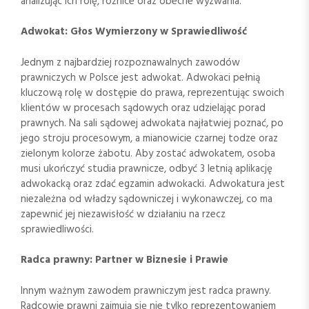
analizując ich rolę, różnice oraz obecne wyzwania.
Adwokat: Głos Wymierzony w Sprawiedliwość
Jednym z najbardziej rozpoznawalnych zawodów
prawniczych w Polsce jest adwokat. Adwokaci pełnią
kluczową rolę w dostępie do prawa, reprezentując swoich
klientów w procesach sądowych oraz udzielając porad
prawnych. Na sali sądowej adwokata najłatwiej poznać, po
jego stroju procesowym, a mianowicie czarnej todze oraz
zielonym kolorze żabotu. Aby zostać adwokatem, osoba
musi ukończyć studia prawnicze, odbyć 3 letnią aplikację
adwokacką oraz zdać egzamin adwokacki. Adwokatura jest
niezależna od władzy sądowniczej i wykonawczej, co ma
zapewnić jej niezawisłość w działaniu na rzecz
sprawiedliwości.
Radca prawny: Partner w Biznesie i Prawie
Innym ważnym zawodem prawniczym jest radca prawny.
Radcowie prawni zajmują się nie tylko reprezentowaniem