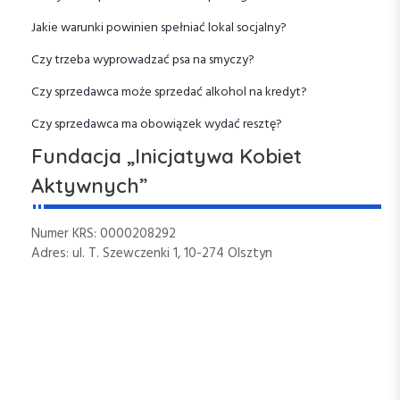
j
Jakie warunki powinien spełniać lokal socjalny?
a
Czy trzeba wyprowadzać psa na smyczy?
Czy sprzedawca może sprzedać alkohol na kredyt?
w
Czy sprzedawca ma obowiązek wydać resztę?
p
Fundacja „Inicjatywa Kobiet
i
Aktywnych”
s
Numer KRS: 0000208292
Adres: ul. T. Szewczenki 1, 10-274 Olsztyn
u