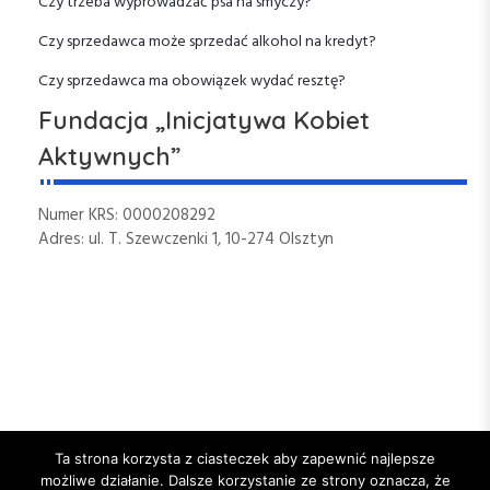
Czy trzeba wyprowadzać psa na smyczy?
w
Czy sprzedawca może sprzedać alkohol na kredyt?
p
Czy sprzedawca ma obowiązek wydać resztę?
Fundacja „Inicjatywa Kobiet
i
Aktywnych”
s
Numer KRS: 0000208292
u
Adres: ul. T. Szewczenki 1, 10-274 Olsztyn
Ta strona korzysta z ciasteczek aby zapewnić najlepsze
możliwe działanie. Dalsze korzystanie ze strony oznacza, że