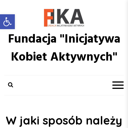
S
k
Otwórz pasek narzędzi
i
p
t
Fundacja "Inicjatywa
o
c
o
Kobiet Aktywnych"
n
t
e
n
t
W jaki sposób należy