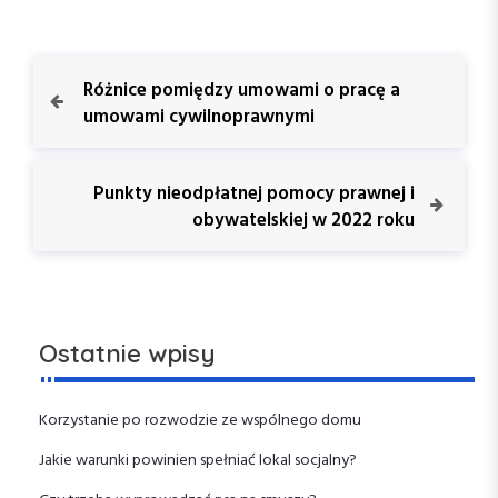
N
P
Różnice pomiędzy umowami o pracę a
r
umowami cywilnoprawnymi
a
e
v
w
i
N
Punkty nieodpłatnej pomocy prawnej i
o
e
obywatelskiej w 2022 roku
i
u
x
s
t
g
P
P
o
o
a
s
s
Ostatnie wpisy
t
t
c
j
Korzystanie po rozwodzie ze wspólnego domu
Jakie warunki powinien spełniać lokal socjalny?
a