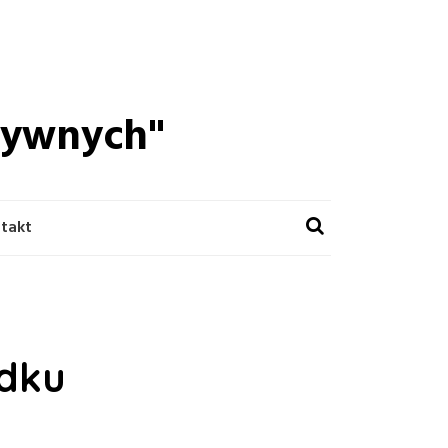
ktywnych"
takt
adku