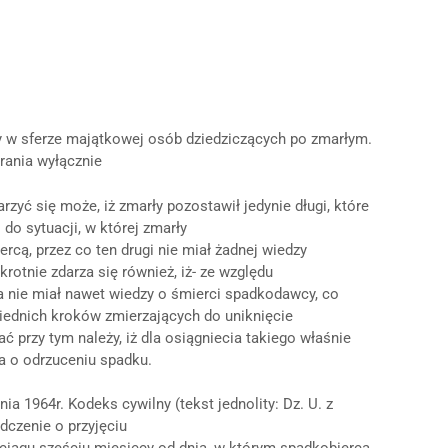
y w sferze majątkowej osób dziedziczących po zmarłym.
rania wyłącznie
zyć się może, iż zmarły pozostawił jedynie długi, które
 do sytuacji, w której zmarły
rcą, przez co ten drugi nie miał żadnej wiedzy
otnie zdarza się również, iż- ze względu
 nie miał nawet wiedzy o śmierci spadkodawcy, co
iednich kroków zmierzających do uniknięcie
 przy tym należy, iż dla osiągniecia takiego właśnie
a o odrzuceniu spadku.
nia 1964r. Kodeks cywilny (tekst jednolity: Dz. U. z
iadczenie o przyjęciu