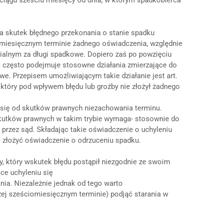
ciągu sześciu miesięcy od dnia, w którym spadkobierca
na skutek błędnego przekonania o stanie spadku
miesięcznym terminie żadnego oświadczenia, względnie
zialnym za długi spadkowe. Dopiero zaś po powzięciu
 często podejmuje stosowne działania zmierzające do
we. Przepisem umożliwiającym takie działanie jest art.
, który pod wpływem błędu lub groźby nie złożył żadnego
 się od skutków prawnych niezachowania terminu.
 skutków prawnych w takim trybie wymaga- stosownie do
a przez sąd. Składając takie oświadczenie o uchyleniu
e złożyć oświadczenie o odrzuceniu spadku.
, który wskutek błędu postąpił niezgodnie ze swoim
ące uchyleniu się
a. Niezależnie jednak od tego warto
j sześciomiesięcznym terminie) podjąć starania w