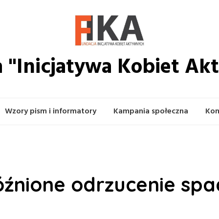
 "Inicjatywa Kobiet A
Wzory pism i informatory
Kampania społeczna
Kon
źnione odrzucenie sp