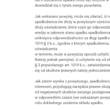
lub o odrzuceniu spadku może być złożone w 
dowiedział się o tytule swego powołania.
Jak wskazano powyżej, może się zdarzyć, iż 
spadkobierca nie złoży w powyższym sześcio
złoży oświadczenie, które czyni go odpowied
wiedzy w zakresie stanu spadku spadkobierca
uniknięcia odpowiedzialności za długi spadko
1019 § 2 k.c., zgodnie z którym spadkobierca
oświadczenia
w terminie, może w powyższy sposób uchylić
Należy jednak pamiętać, iż uchylenie się od
§ 3 przywołanego art. 1019 k.c.- zatwierdzeni
się od skutków prawnych należy jednocześni
Jak zatem wynika z powyższego, spadkobiercy
interesem, przysługują narzędzia prawne służ
od negatywnych skutków swojego postępowani
w odpowiednim czasie (we wskazanym powyże
celu dokładnego ustalenia składu spadku.