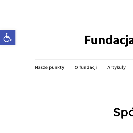
Otwórz pasek narzędzi
Fundacja
Nasze punkty
O fundacji
Artykuły
Spó