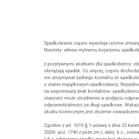
Spadkobranie często wywołuje istotne zmian
Niestety- wbrew mylnemu kojarzeniu spadkob
z pozytywnymi skutkami dla spadkobiercy- zdar
obciążają spadek. Co więcej, często dochodzi
nie utrzymywał żadnego kontaktu ze spadkobie
o stanie majątkowym spadkodawcy. Niejednokr
na wspomniany brak kontaktów- spadkobierca
stanowić może utrudnienie w podjęciu odpow
odpowiedzialności za długi spadkowe. Wskazać
skutku koniecznym jest złożenie oświadczeni
Zgodnie z art. 1015 § 1 ustawy z dnia 23 kwiet
2020r. poz. 1740 z późn.zm.), dalej: k.c., ośw