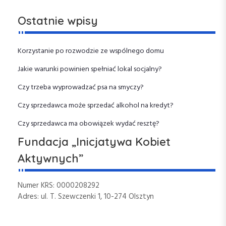
s
P
g
P
o
Ostatnie wpisy
o
s
a
s
t
t
Korzystanie po rozwodzie ze wspólnego domu
c
Jakie warunki powinien spełniać lokal socjalny?
j
Czy trzeba wyprowadzać psa na smyczy?
a
Czy sprzedawca może sprzedać alkohol na kredyt?
w
Czy sprzedawca ma obowiązek wydać resztę?
Fundacja „Inicjatywa Kobiet
p
Aktywnych”
i
Numer KRS: 0000208292
s
Adres: ul. T. Szewczenki 1, 10-274 Olsztyn
u