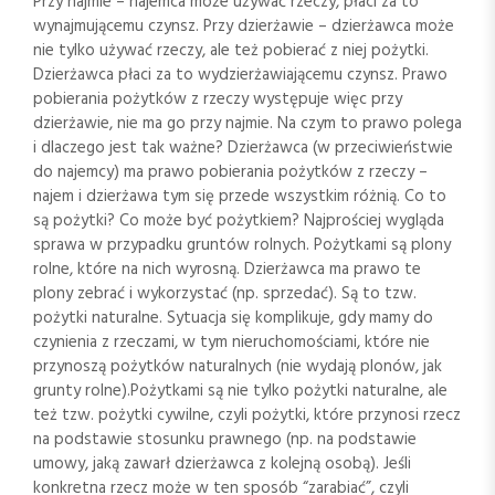
Przy najmie – najemca może używać rzeczy, płaci za to
wynajmującemu czynsz. Przy dzierżawie – dzierżawca może
nie tylko używać rzeczy, ale też pobierać z niej pożytki.
Dzierżawca płaci za to wydzierżawiającemu czynsz. Prawo
pobierania pożytków z rzeczy występuje więc przy
dzierżawie, nie ma go przy najmie. Na czym to prawo polega
i dlaczego jest tak ważne? Dzierżawca (w przeciwieństwie
do najemcy) ma prawo pobierania pożytków z rzeczy –
najem i dzierżawa tym się przede wszystkim różnią. Co to
są pożytki? Co może być pożytkiem? Najprościej wygląda
sprawa w przypadku gruntów rolnych. Pożytkami są plony
rolne, które na nich wyrosną. Dzierżawca ma prawo te
plony zebrać i wykorzystać (np. sprzedać). Są to tzw.
pożytki naturalne. Sytuacja się komplikuje, gdy mamy do
czynienia z rzeczami, w tym nieruchomościami, które nie
przynoszą pożytków naturalnych (nie wydają plonów, jak
grunty rolne).Pożytkami są nie tylko pożytki naturalne, ale
też tzw. pożytki cywilne, czyli pożytki, które przynosi rzecz
na podstawie stosunku prawnego (np. na podstawie
umowy, jaką zawarł dzierżawca z kolejną osobą). Jeśli
konkretna rzecz może w ten sposób “zarabiać”, czyli