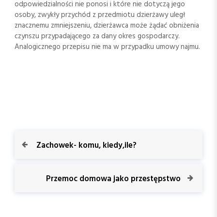
odpowiedzialności nie ponosi i które nie dotyczą jego
osoby, zwykły przychód z przedmiotu dzierżawy uległ
znacznemu zmniejszeniu, dzierżawca może żądać obniżenia
czynszu przypadającego za dany okres gospodarczy.
Analogicznego przepisu nie ma w przypadku umowy najmu.
N
P
Zachowek- komu, kiedy,ile?
r
a
e
v
N
Przemoc domowa jako przestępstwo
w
i
e
o
x
i
u
t