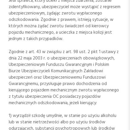
Jeśli sprawca, który uciekł z miejsca zdarzenia, zostanie
zidentyfikowany, ubezpieczyciel może wystąpić z regresem
ubezpieczeniowym, żądając zwrotu wypłaconego
odszkodowania. Zgodnie z prawem, istnieją sytuacje, w
których można żądać zwrotu świadczeń od kierowcy
pojazdu mechanicznego, a ucieczka z miejsca kolizji jest
jednym z takich przypadków.
Zgodnie z art. 43 w związku z art. 98 ust. 2 pkt 1 ustawy z
dnia 22 maja 2003 r. o ubezpieczeniach obowiązkowych,
Ubezpieczeniowym Funduszu Gwarancyjnym i Polskim
Biurze Ubezpieczycieli Komunikacyjnych Zakładowi
ubezpieczeń oraz Ubezpieczeniowemu Funduszowi
Gwarancyjnemu, przysługuje prawo dochodzenia od
kierującego pojazdem mechanicznym zwrotu wypłaconego
z tytułu ubezpieczenia OC posiadaczy pojazdów
mechanicznych odszkodowania, jeżeli kierujący:
1) wyrządził szkodę umyślnie, w stanie po użyciu alkoholu
lub w stanie nietrzeźwości albo po użyciu środków
odurzających, substancji psychotropowych lub środków