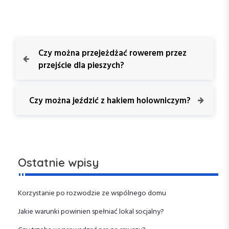
N
P
Czy można przejeżdżać rowerem przez
r
przejście dla pieszych?
a
e
v
w
i
N
Czy można jeździć z hakiem holowniczym?
o
e
i
u
x
s
t
g
P
P
o
o
a
Ostatnie wpisy
s
s
t
t
c
Korzystanie po rozwodzie ze wspólnego domu
j
Jakie warunki powinien spełniać lokal socjalny?