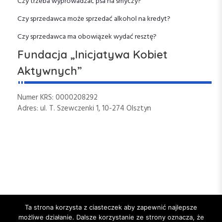
a
Czy trzeba wyprowadzać psa na smyczy?
Czy sprzedawca może sprzedać alkohol na kredyt?
w
Czy sprzedawca ma obowiązek wydać resztę?
p
Fundacja „Inicjatywa Kobiet
i
Aktywnych”
s
Numer KRS: 0000208292
Adres: ul. T. Szewczenki 1, 10-274 Olsztyn
u
Ta strona korzysta z ciasteczek aby zapewnić najlepsze
możliwe działanie. Dalsze korzystanie ze strony oznacza, że