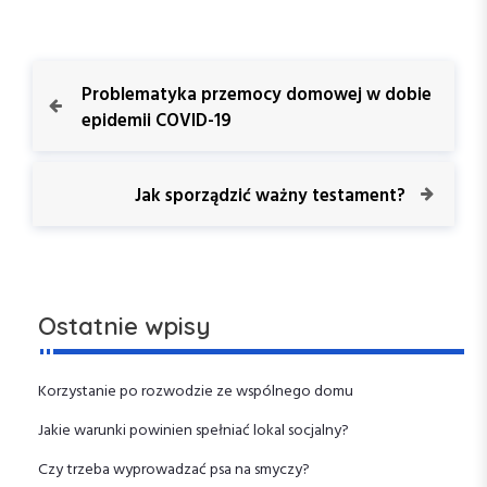
N
P
Problematyka przemocy domowej w dobie
r
epidemii COVID-19
a
e
v
w
i
N
Jak sporządzić ważny testament?
o
e
i
u
x
s
t
g
P
P
o
o
a
Ostatnie wpisy
s
s
t
t
c
Korzystanie po rozwodzie ze wspólnego domu
j
Jakie warunki powinien spełniać lokal socjalny?
a
Czy trzeba wyprowadzać psa na smyczy?