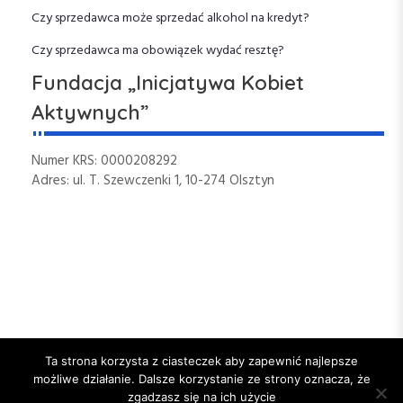
Czy sprzedawca może sprzedać alkohol na kredyt?
w
Czy sprzedawca ma obowiązek wydać resztę?
p
Fundacja „Inicjatywa Kobiet
i
Aktywnych”
s
Numer KRS: 0000208292
Adres: ul. T. Szewczenki 1, 10-274 Olsztyn
u
Ta strona korzysta z ciasteczek aby zapewnić najlepsze
możliwe działanie. Dalsze korzystanie ze strony oznacza, że
zgadzasz się na ich użycie
Copyright © All right reserved