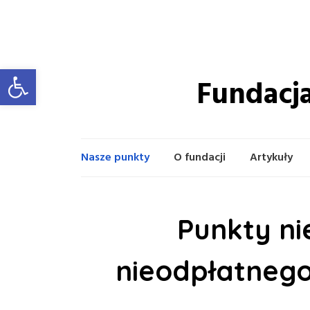
Otwórz pasek narzędzi
Fundacja
Nasze punkty
O fundacji
Artykuły
Punkty ni
nieodpłatnego