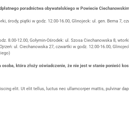
eodpłatnego poradnictwa obywatelskiego w Powiecie Ciechanowskim
rki, środy, piątki w godz. 12.00-16.00, Glinojeck: ul. gen. Bema 7, c
dz. 8.00-12.00, Gołymin-Ośrodek: ul. Szosa Ciechanowska 8, wtorki 
jrzeń: ul. Ciechanowska 27, czwartki w godz. 12.00-16.00, Glinojeck
iego)
 osoba, która złoży oświadczenie, że nie jest w stanie ponieść ko
ing elit. Ut elit tellus, luctus nec ullamcorper mattis, pulvinar dap