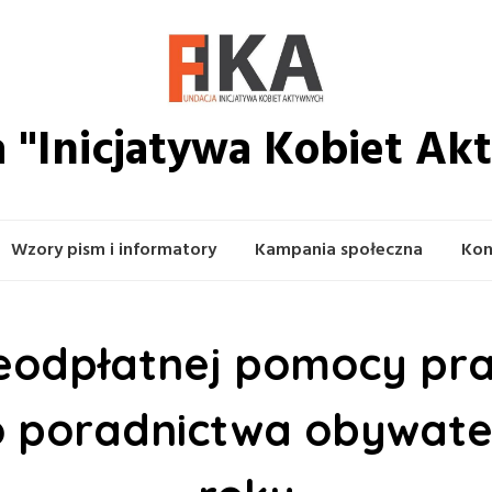
 "Inicjatywa Kobiet A
Wzory pism i informatory
Kampania społeczna
Kon
eodpłatnej pomocy pra
 poradnictwa obywate